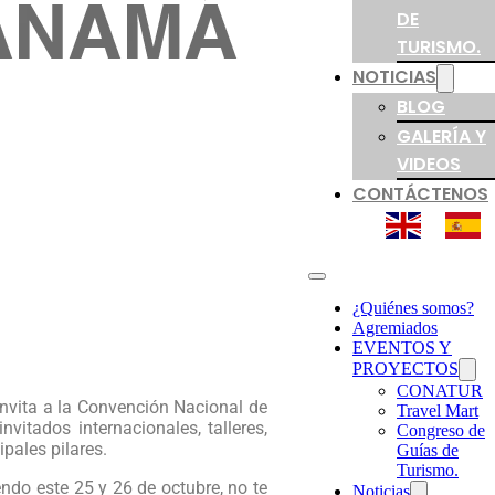
DE
TURISMO.
NOTICIAS
BLOG
GALERÍA Y
VIDEOS
CONTÁCTENOS
¿Quiénes somos?
Agremiados
EVENTOS Y
PROYECTOS
CONATUR
vita a la Convención Nacional de
Travel Mart
vitados internacionales, talleres,
Congreso de
pales pilares.
Guías de
Turismo.
do este 25 y 26 de octubre, no te
Noticias